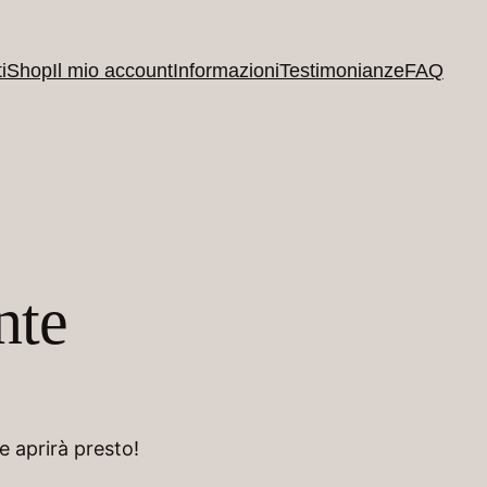
i
Shop
Il mio account
Informazioni
Testimonianze
FAQ
nte
e aprirà presto!